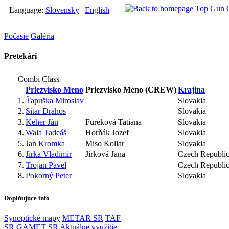
Language:
Slovensky
|
English
Počasie
Galéria
Pretekári
Combi Class
Priezvisko Meno
Priezvisko Meno (CREW)
Krajina
1.
Ťapuška Miroslav
Slovakia
2.
Sitar Drahos
Slovakia
3.
Keher Ján
Fureková Tatiana
Slovakia
4.
Wala Tadeáš
Horňák Jozef
Slovakia
5.
Jan Kromka
Miso Kollar
Slovakia
6.
Jirka Vladimir
Jirková Jana
Czech Republi
7.
Trojan Pavel
Czech Republi
8.
Pokorný Peter
Slovakia
Doplňujúce info
Synoptické mapy
METAR SR
TAF
SR
GAMET SR
Aktuálne využitie