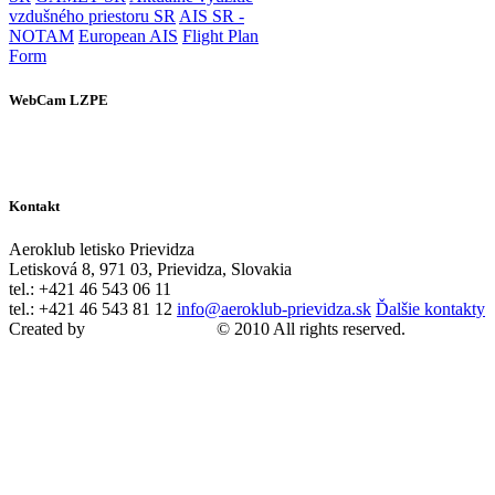
vzdušného priestoru SR
AIS SR -
NOTAM
European AIS
Flight Plan
Form
WebCam LZPE
Kontakt
Aeroklub letisko Prievidza
Letisková 8, 971 03, Prievidza, Slovakia
tel.: +421 46 543 06 11
tel.: +421 46 543 81 12
info@aeroklub-prievidza.sk
Ďalšie kontakty
Created by
WebCreative.info
© 2010 All rights reserved.