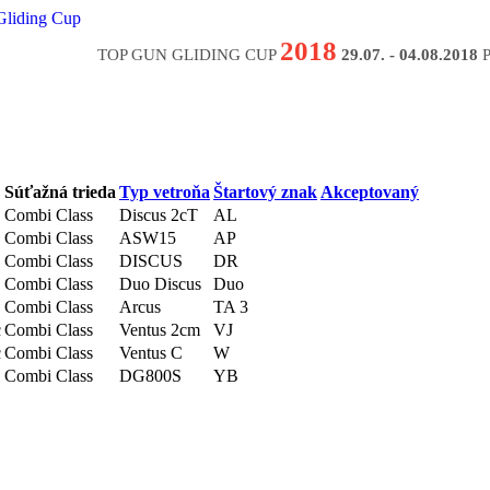
2018
TOP GUN GLIDING CUP
29.07. - 04.08.2018
P
Súťažná trieda
Typ vetroňa
Štartový znak
Akceptovaný
Combi Class
Discus 2cT
AL
Combi Class
ASW15
AP
Combi Class
DISCUS
DR
Combi Class
Duo Discus
Duo
Combi Class
Arcus
TA 3
c
Combi Class
Ventus 2cm
VJ
c
Combi Class
Ventus C
W
Combi Class
DG800S
YB